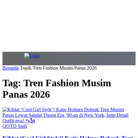
Beranda
Topik
Tren Fashion Musim Panas 2026
Tag: Tren Fashion Musim
Panas 2026
OOTD Spill