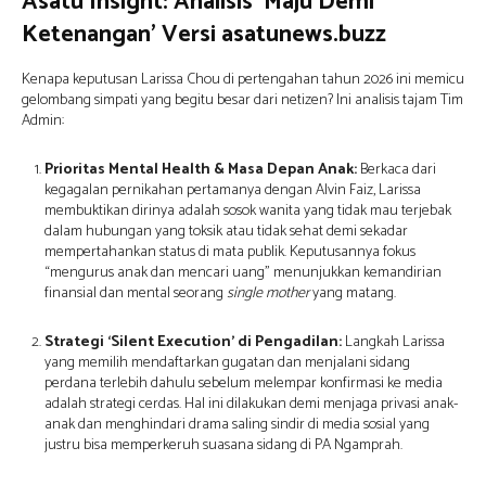
Asatu Insight: Analisis ‘Maju Demi
Ketenangan’ Versi asatunews.buzz
Kenapa keputusan Larissa Chou di pertengahan tahun 2026 ini memicu
gelombang simpati yang begitu besar dari netizen?
Ini analisis tajam Tim
Admin:
Prioritas Mental Health & Masa Depan Anak:
Berkaca dari
kegagalan pernikahan pertamanya dengan Alvin Faiz,
Larissa
membuktikan dirinya adalah sosok wanita yang tidak mau terjebak
dalam hubungan yang toksik atau tidak sehat demi sekadar
mempertahankan status di mata publik.
Keputusannya fokus
“mengurus anak dan mencari uang” menunjukkan kemandirian
finansial dan mental seorang
single mother
yang matang.
Strategi ‘Silent Execution’ di Pengadilan:
Langkah Larissa
yang memilih mendaftarkan gugatan dan menjalani sidang
perdana terlebih dahulu sebelum melempar konfirmasi ke media
adalah strategi cerdas.
Hal ini dilakukan demi menjaga privasi anak-
anak dan menghindari drama saling sindir di media sosial yang
justru bisa memperkeruh suasana sidang di PA Ngamprah.