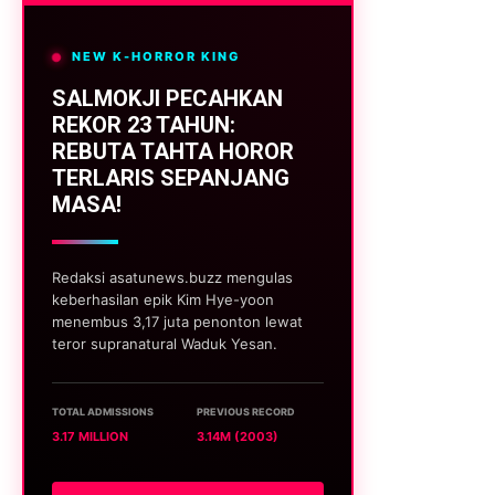
NEW K-HORROR KING
SALMOKJI PECAHKAN
REKOR 23 TAHUN:
REBUTA TAHTA HOROR
TERLARIS SEPANJANG
MASA!
Redaksi asatunews.buzz mengulas
keberhasilan epik Kim Hye-yoon
menembus 3,17 juta penonton lewat
teror supranatural Waduk Yesan.
TOTAL ADMISSIONS
PREVIOUS RECORD
3.17 MILLION
3.14M (2003)