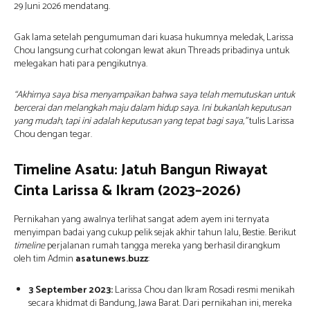
29 Juni 2026 mendatang.
Gak lama setelah pengumuman dari kuasa hukumnya meledak,
Larissa
Chou langsung curhat colongan lewat akun Threads pribadinya untuk
melegakan hati para pengikutnya.
“Akhirnya saya bisa menyampaikan bahwa saya telah memutuskan untuk
bercerai dan melangkah maju dalam hidup saya. Ini bukanlah keputusan
yang mudah, tapi ini adalah keputusan yang tepat bagi saya,”
tulis Larissa
Chou dengan tegar.
Timeline Asatu: Jatuh Bangun Riwayat
Cinta Larissa & Ikram (2023–2026)
Pernikahan yang awalnya terlihat sangat adem ayem ini ternyata
menyimpan badai yang cukup pelik sejak akhir tahun lalu,
Bestie.
Berikut
timeline
perjalanan rumah tangga mereka yang berhasil dirangkum
oleh tim Admin
asatunews.buzz
:
3 September 2023:
Larissa Chou dan Ikram Rosadi resmi menikah
secara khidmat di Bandung,
Jawa Barat.
Dari pernikahan ini,
mereka