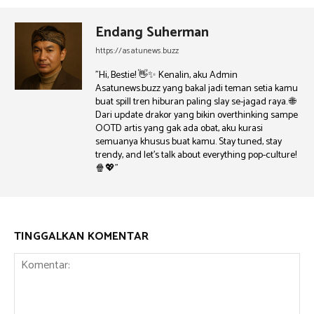
Endang Suherman
https://asatunews.buzz
"Hi, Bestie! 👋✨ Kenalin, aku Admin
Asatunews.buzz yang bakal jadi teman setia kamu
buat spill tren hiburan paling slay se-jagad raya. 🌐
Dari update drakor yang bikin overthinking sampe
OOTD artis yang gak ada obat, aku kurasi
semuanya khusus buat kamu. Stay tuned, stay
trendy, and let's talk about everything pop-culture!
🍿💖"
TINGGALKAN KOMENTAR