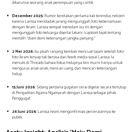
dikaruniai seorang anak perempuan yang cantik.
Desember 2025:
Rumor keretakan pertama kali terendus netizen
karena Larissa mendadak jarang mengunggah foto kebersamaan
dengan Ikram.
Larissa sempat meredam isu ini dengan
mengunggah foto keluarga disertai takarir (
caption
) bijak tentang
memilih “diam demi ketenangan jangka panjang.
“
2 Mei 2026:
Isu pisah ranjang kembali mencuat tajam setelah foto-
foto Ikram lenyap tak bersisa dari feeds media sosial Larissa.
Ia
menulis di Threads bahwa fokus hidupnya kini murni hanya untuk
mengurus anak-anak,
mencari uang,
dan mencari ketenangan
hidup.
15 Juni 2026:
Sidang perdana gugatan cerai digelar secara tertutup
di Pengadilan Agama Ngamprah dengan Larissa sebagai pihak
Penggugat.
26 Juni 2026:
Larissa resmi mengonfirmasi perceraiannya ke
publik.