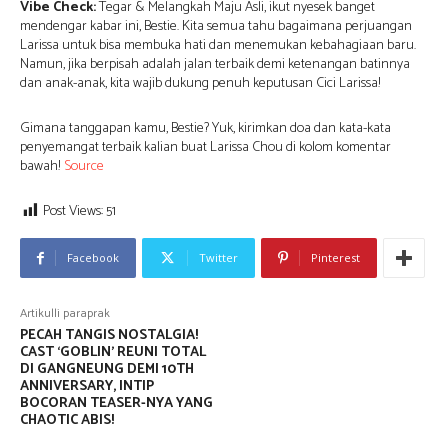
Vibe Check:
Tegar & Melangkah Maju Asli,
ikut nyesek banget
mendengar kabar ini,
Bestie.
Kita semua tahu bagaimana perjuangan
Larissa untuk bisa membuka hati dan menemukan kebahagiaan baru.
Namun,
jika berpisah adalah jalan terbaik demi ketenangan batinnya
dan anak-anak,
kita wajib dukung penuh keputusan Cici Larissa!
Gimana tanggapan kamu,
Bestie?
Yuk,
kirimkan doa dan kata-kata
penyemangat terbaik kalian buat Larissa Chou di kolom komentar
bawah!
Source
Post Views:
51
Facebook
Twitter
Pinterest
Artikulli paraprak
PECAH TANGIS NOSTALGIA!
CAST ‘GOBLIN’ REUNI TOTAL
DI GANGNEUNG DEMI 10TH
ANNIVERSARY, INTIP
BOCORAN TEASER-NYA YANG
CHAOTIC ABIS!