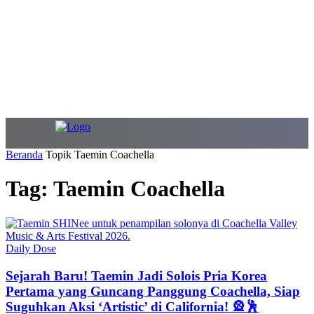
Beranda
Topik
Taemin Coachella
Tag: Taemin Coachella
Daily Dose
Sejarah Baru! Taemin Jadi Solois Pria Korea
Pertama yang Guncang Panggung Coachella, Siap
Suguhkan Aksi ‘Artistic’ di California! 🎡🕺