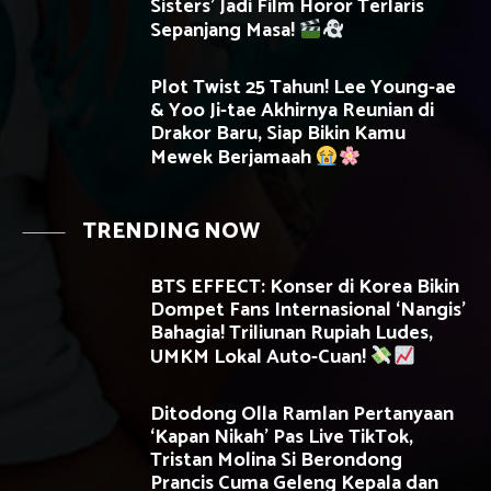
Sisters’ Jadi Film Horor Terlaris
Sepanjang Masa!
Plot Twist 25 Tahun! Lee Young-ae
& Yoo Ji-tae Akhirnya Reunian di
Drakor Baru, Siap Bikin Kamu
Mewek Berjamaah
TRENDING NOW
BTS EFFECT: Konser di Korea Bikin
Dompet Fans Internasional ‘Nangis’
Bahagia! Triliunan Rupiah Ludes,
UMKM Lokal Auto-Cuan!
Ditodong Olla Ramlan Pertanyaan
‘Kapan Nikah’ Pas Live TikTok,
Tristan Molina Si Berondong
Prancis Cuma Geleng Kepala dan