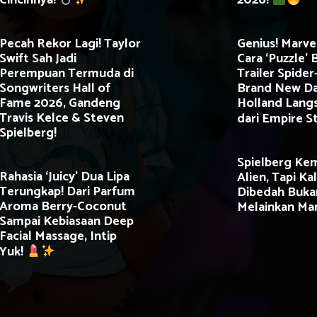
Cincinnya!
2026!
Pecah Rekor Lagi! Taylor
Genius! Marve
Swift Sah Jadi
Cara ‘Puzzle’ B
Perempuan Termuda di
Trailer Spider
Songwriters Hall of
Brand New D
Fame 2026, Gandeng
Holland Lang
Travis Kelce & Steven
dari Empire S
Spielberg!
Spielberg Kem
Rahasia ‘Juicy’ Dua Lipa
Alien, Tapi Kal
Terungkap! Dari Parfum
Dibedah Buka
Aroma Berry-Coconut
Melainkan Ma
Sampai Kebiasaan Deep
Facial Massage, Intip
Yuk!