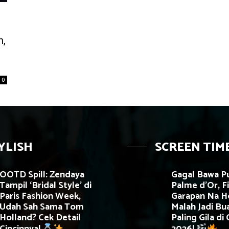
n,
!
0
YLISH
SCREEN TIM
OOTD Spill: Zendaya
Gagal Bawa P
Tampil ‘Bridal Style’ di
Palme d’Or, F
Paris Fashion Week,
Garapan Na H
Udah Sah Sama Tom
Malah Jadi Bua
Holland? Cek Detail
Paling Gila di