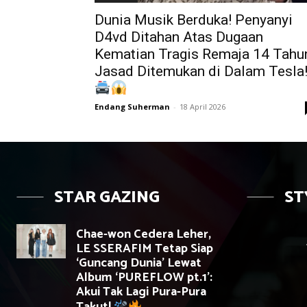
Dunia Musik Berduka! Penyanyi
D4vd Ditahan Atas Dugaan
Kematian Tragis Remaja 14 Tahu
Jasad Ditemukan di Dalam Tesla
Endang Suherman
-
18 April 2026
STAR GAZING
ST
Chae-won Cedera Leher,
LE SSERAFIM Tetap Siap
‘Guncang Dunia’ Lewat
Album ‘PUREFLOW pt.1’:
Akui Tak Lagi Pura-Pura