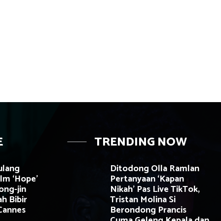
E
TRENDING NOW
ulang
Ditodong Olla Ramlan
ilm ‘Hope’
Pertanyaan ‘Kapan
ong-jin
Nikah’ Pas Live TikTok,
h Bibir
Tristan Molina Si
 Cannes
Berondong Prancis
Cuma Geleng Kepala dan