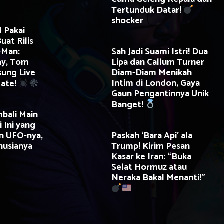
Tertunduk Datar!
shocker
l Pakai
uat Rilis
-Man:
Sah Jadi Suami Istri! Dua
ay, Tom
Lipa dan Callum Turner
sung Live
Diam-Diam Menikah
Intim di London, Gaya
tate!
Gaun Pengantinnya Unik
Banget!
bali Main
i Ini yang
n UFO-nya,
Paskah ‘Bara Api’ ala
nusianya
Trump! Kirim Pesan
Kasar ke Iran: “Buka
Selat Hormuz atau
Neraka Bakal Menanti!”