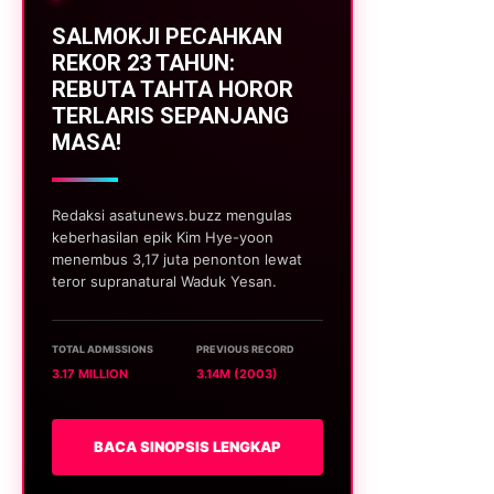
SALMOKJI PECAHKAN
REKOR 23 TAHUN:
REBUTA TAHTA HOROR
TERLARIS SEPANJANG
MASA!
Redaksi asatunews.buzz mengulas
keberhasilan epik Kim Hye-yoon
menembus 3,17 juta penonton lewat
teror supranatural Waduk Yesan.
TOTAL ADMISSIONS
PREVIOUS RECORD
3.17 MILLION
3.14M (2003)
BACA SINOPSIS LENGKAP