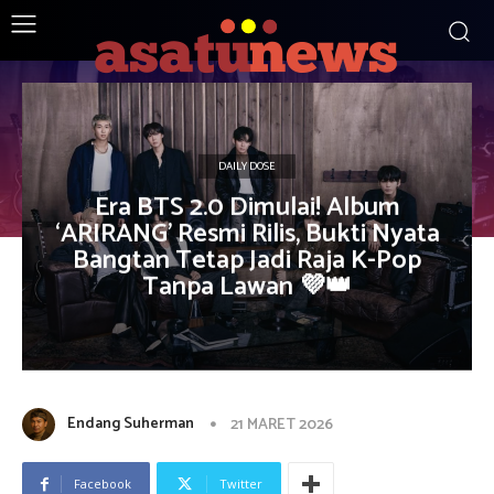
DAILY DOSE
Era BTS 2.0 Dimulai! Album
‘ARIRANG’ Resmi Rilis, Bukti Nyata
Bangtan Tetap Jadi Raja K-Pop
Tanpa Lawan 💜👑
Endang Suherman
21 MARET 2026
Facebook
Twitter