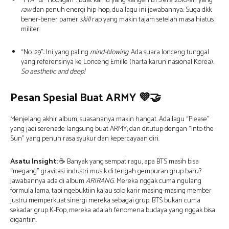
“FYA” & “Hooligan”: Buat kamu yang kangen BTS era 2010-an yang
raw
dan penuh energi hip-hop, dua lagu ini jawabannya. Suga dkk
bener-bener pamer
skill
rap yang makin tajam setelah masa hiatus
militer.
“No. 29”: Ini yang paling
mind-blowing
. Ada suara lonceng tunggal
yang referensinya ke Lonceng Emille (harta karun nasional Korea).
So aesthetic and deep!
Pesan Spesial Buat ARMY
💜🤝
Menjelang akhir album, suasananya makin hangat. Ada lagu “Please”
yang jadi serenade langsung buat ARMY, dan ditutup dengan “Into the
Sun” yang penuh rasa syukur dan kepercayaan diri.
Asatu Insight:
☕ Banyak yang sempat ragu, apa BTS masih bisa
“megang” gravitasi industri musik di tengah gempuran grup baru?
Jawabannya ada di album
ARIRANG
. Mereka nggak cuma ngulang
formula lama, tapi ngebuktiin kalau solo karir masing-masing member
justru memperkuat sinergi mereka sebagai grup. BTS bukan cuma
sekadar grup K-Pop, mereka adalah fenomena budaya yang nggak bisa
digantiin.