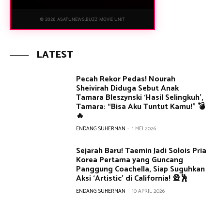
© 2026 ASATUNEWS.BUZZ MOVIE UNIT
LATEST
Pecah Rekor Pedas! Nourah
Sheivirah Diduga Sebut Anak
Tamara Bleszynski ‘Hasil Selingkuh’,
Tamara: “Bisa Aku Tuntut Kamu!” 💣
🔥
ENDANG SUHERMAN
-
1 MEI 2026
Sejarah Baru! Taemin Jadi Solois Pria
Korea Pertama yang Guncang
Panggung Coachella, Siap Suguhkan
Aksi ‘Artistic’ di California! 🎡🕺
ENDANG SUHERMAN
-
10 APRIL 2026