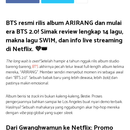
BTS resmi rilis album ARIRANG dan mulai
era BTS 2.0! Simak review lengkap 14 lagu,
makna lagu SWIM, dan info live streaming
di Netflix. 💜👑
The long wait is over!
Setelah hampir 4 tahun nggak rilis album studio
bareng-bareng,
BTS
akhirnya pecah telur lewat full-length album kelima
mereka, “ARIRANG”. Member sendiri menyebut momen ini sebagai awal
dari “BTS 2.0”. Sebuah babak baru yang lebih dewasa, lebih
bold
, dan
pastinya makin emosional.
Album berisi 14
track
ini bukan kaleng-kaleng, Bestie. Proses
pengerjaannya bahkan sampai ke Los Angeles buat nyari demo terbaik.
Hasilnya? Sebuah mahakarya yang nggabungin akar hip-hop mereka
dengan
vibe
pop global yang super
sleek
.
Dari Gwanghwamun ke Netflix: Promo