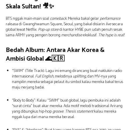
Skala Sultan!
🎥✨
BTS nggak main-main soal
comeback
. Mereka bakal gelar
performance
raksasa di Gwanghwamun Square, Seoul, yang bakal disiarin
live
secara
global lewat Netflix.
Pop-up store
di kantor HYBE pun udah penuh sesak
sama ARMY yang pengen borong
merchandise
eksklusif.
The hype is real!
Bedah Album: Antara Akar Korea &
Ambisi Global
🌊🇰🇷
“SWIM” (Title Track): Lagu ini emang dirancang buat naklukin radio
internasional.
Full English
, melodinya
uplifting
, dan MV-nya yang
nampilin mereka sebagai pelaut itu simbol kalau mereka bakal terus
maju nerjang badai.
“Body to Body”: Kalau “SWIM” buat global, lagu pembuka ini adalah
“surat cinta” buat akar mereka. Ada motif melodi tradisional Arirang
yang dibungkus hip-hop
groove
.
Thesis statement
kalau mereka
nggak lupa dari mana mereka berasal.