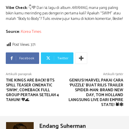
Vibe Check:
👇💜 Dari 14 lagu di album
ARIRANG
, mana yang paling
bikin kamu merinding pas dengerin pertama kali? Apakah “SWIM” atau
malah “Body to Body”? Tulis
review
jujur kamu di kolom komentar, Bestie!
Source:
Korea Times
Post Views:
371
Facebook
Twitter
Artikulli paraprak
Artikulli tjetër
THE KINGS ARE BACK! BTS
GENIUS! MARVEL PAKAI CARA
SPILL TEASER CINEMATIC
‘PUZZLE’ BUAT RILIS TRAILER
‘SWIM’, COMEBACK FULL
SPIDER-MAN: BRAND NEW
GROUP PERTAMA SETELAH 4
DAY, TOM HOLLAND
TAHUN! 💜🌊
LANGSUNG LIVE DARI EMPIRE
STATE! 🕷️🕸️
Endang Suherman