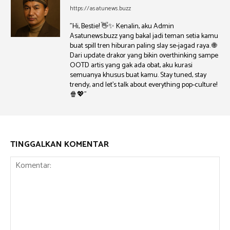
https://asatunews.buzz
"Hi, Bestie! 👋✨ Kenalin, aku Admin
Asatunews.buzz yang bakal jadi teman setia kamu
buat spill tren hiburan paling slay se-jagad raya. 🌐
Dari update drakor yang bikin overthinking sampe
OOTD artis yang gak ada obat, aku kurasi
semuanya khusus buat kamu. Stay tuned, stay
trendy, and let's talk about everything pop-culture!
🍿💖"
TINGGALKAN KOMENTAR