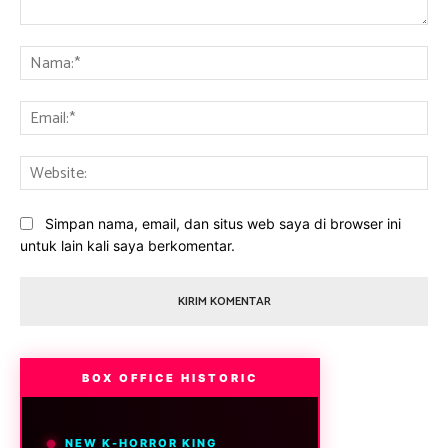
Komentar:
Na
Ema
Web
Simpan nama, email, dan situs web saya di browser ini
untuk lain kali saya berkomentar.
BOX OFFICE HISTORIC
NEW K-HORROR KING