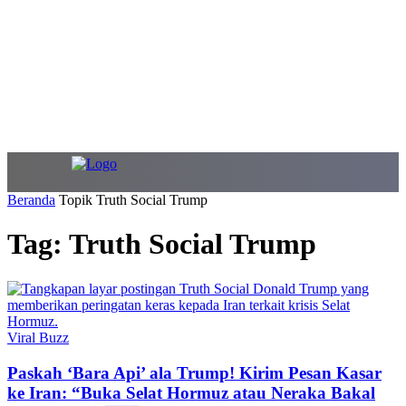
Beranda
Topik
Truth Social Trump
Tag: Truth Social Trump
Viral Buzz
Paskah ‘Bara Api’ ala Trump! Kirim Pesan Kasar
ke Iran: “Buka Selat Hormuz atau Neraka Bakal