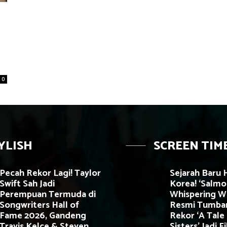
0
YLISH
SCREEN TIM
Pecah Rekor Lagi! Taylor
Sejarah Baru 
Swift Sah Jadi
Korea! ‘Salmok
Perempuan Termuda di
Whispering W
Songwriters Hall of
Resmi Tumba
Fame 2026, Gandeng
Rekor ‘A Tale
Travis Kelce & Steven
Sisters’ Jadi 