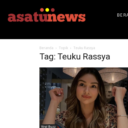
BER
Beranda
Topik
Teuku Rassya
Tag: Teuku Rassya
Viral Buzz