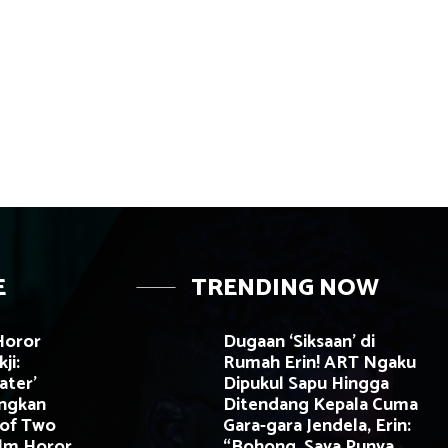
E
TRENDING NOW
Horor
Dugaan ‘Siksaan’ di
ji:
Rumah Erin! ART Ngaku
ater’
Dipukul Sapu Hingga
ngkan
Ditendang Kepala Cuma
 of Two
Gara-gara Jendela, Erin:
Film Horor
“Bohong, Saya Punya