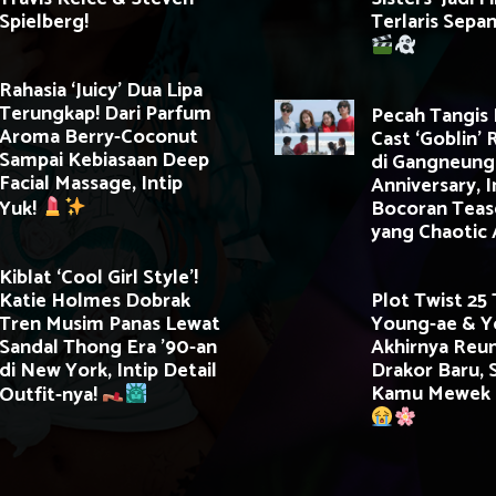
Spielberg!
Terlaris Sepa
Rahasia ‘Juicy’ Dua Lipa
Terungkap! Dari Parfum
Pecah Tangis 
Aroma Berry-Coconut
Cast ‘Goblin’ 
Sampai Kebiasaan Deep
di Gangneung
Facial Massage, Intip
Anniversary, I
Yuk!
Bocoran Teas
yang Chaotic 
Kiblat ‘Cool Girl Style’!
Katie Holmes Dobrak
Plot Twist 25
Tren Musim Panas Lewat
Young-ae & Yo
Sandal Thong Era ’90-an
Akhirnya Reun
di New York, Intip Detail
Drakor Baru, S
Kamu Mewek 
Outfit-nya!