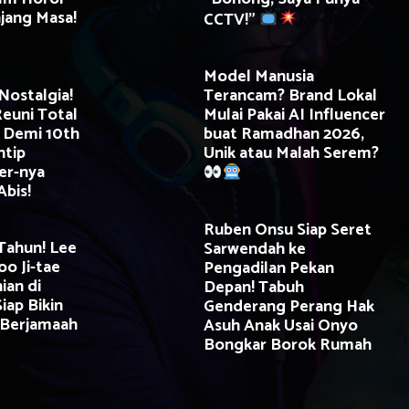
njang Masa!
CCTV!”
Model Manusia
Nostalgia!
Terancam? Brand Lokal
Reuni Total
Mulai Pakai AI Influencer
 Demi 10th
buat Ramadhan 2026,
ntip
Unik atau Malah Serem?
er-nya
Abis!
Ruben Onsu Siap Seret
 Tahun! Lee
Sarwendah ke
o Ji-tae
Pengadilan Pekan
ian di
Depan! Tabuh
iap Bikin
Genderang Perang Hak
Berjamaah
Asuh Anak Usai Onyo
Bongkar Borok Rumah