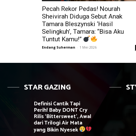
Pecah Rekor Pedas! Nourah
Sheivirah Diduga Sebut Anak
Tamara Bleszynski ‘Hasil
Selingkuh’, Tamara: “Bisa Aku
Tuntut Kamu!”
Endang Suherman
-
1 Mei 2026
STAR GAZING
ST
Definisi Cantik Tapi
Perih! Baby DONT Cry
Rilis ‘Bittersweet’, Awal
dari Trilogi Air Mata
yang Bikin Nyesek