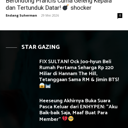
Berondong Prancis Cuma Geleng Kepala
dan Tertunduk Datar!
shocker
Endang Suherman
-
29 Mei 2026
0
STAR GAZING
FIX SULTAN! Ock Joo-hyun Beli
Rumah Pertama Seharga Rp 220
Miliar di Hannam The Hill,
Tetanggaan Sama RM & Jimin BTS!
Heeseung Akhirnya Buka Suara
Pasca Keluar dari ENHYPEN: “Aku
Baik-baik Saja, Maaf Buat Para
Member”