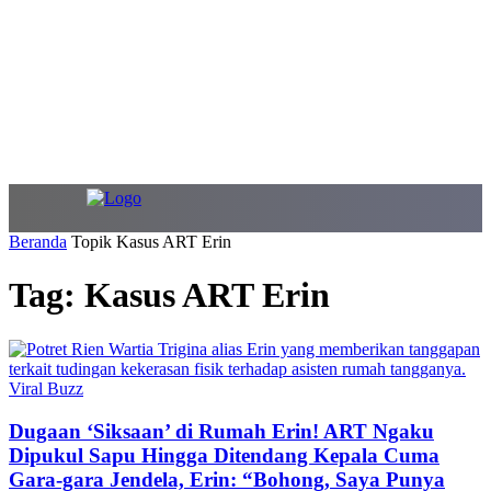
Beranda
Topik
Kasus ART Erin
Tag: Kasus ART Erin
Viral Buzz
Dugaan ‘Siksaan’ di Rumah Erin! ART Ngaku
Dipukul Sapu Hingga Ditendang Kepala Cuma
Gara-gara Jendela, Erin: “Bohong, Saya Punya