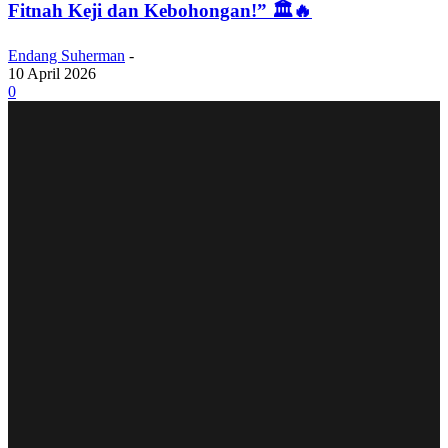
Fitnah Keji dan Kebohongan!” 🏛️🔥
Endang Suherman
-
10 April 2026
0
STAR GAZING
Genetik Anti-Gagal! Jihyo TWICE dan Sang Adik Lee
Ha-eum Guncang Stadion Bisbol, Si Bungsu
Dikabarkan Siap Debut Jadi Anak Asuh HYBE!
Visual turned Vocalist! Yuna ITZY Resmi Debut
Solo Lewat ‘Ice Cream’, Siap Tunjukkan Sisi Dewasa
Setelah 7 Tahun Karier 🍦✨