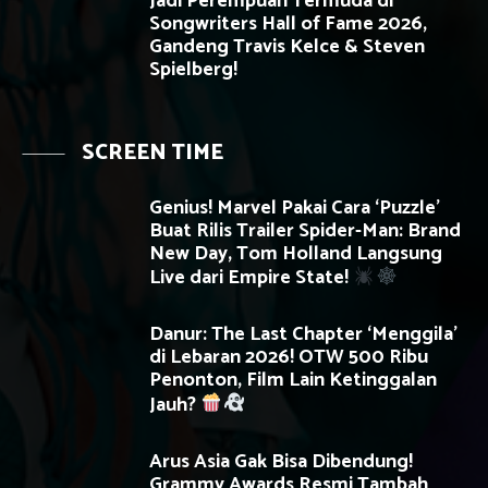
Jadi Perempuan Termuda di
Songwriters Hall of Fame 2026,
Gandeng Travis Kelce & Steven
Spielberg!
SCREEN TIME
Genius! Marvel Pakai Cara ‘Puzzle’
Buat Rilis Trailer Spider-Man: Brand
New Day, Tom Holland Langsung
Live dari Empire State!
Danur: The Last Chapter ‘Menggila’
di Lebaran 2026! OTW 500 Ribu
Penonton, Film Lain Ketinggalan
Jauh?
Arus Asia Gak Bisa Dibendung!
Grammy Awards Resmi Tambah