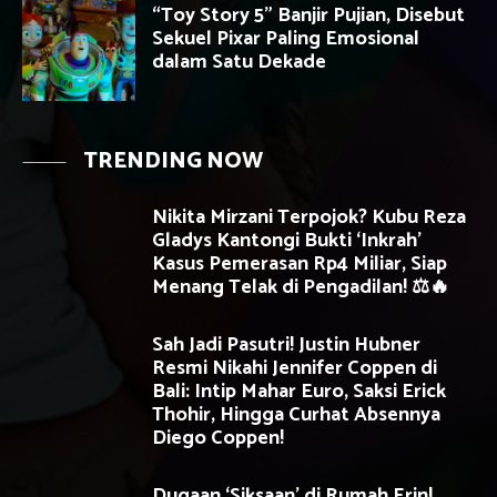
“Toy Story 5” Banjir Pujian, Disebut
Sekuel Pixar Paling Emosional
dalam Satu Dekade
TRENDING NOW
Nikita Mirzani Terpojok? Kubu Reza
Gladys Kantongi Bukti ‘Inkrah’
Kasus Pemerasan Rp4 Miliar, Siap
Menang Telak di Pengadilan! ⚖️🔥
Sah Jadi Pasutri! Justin Hubner
Resmi Nikahi Jennifer Coppen di
Bali: Intip Mahar Euro, Saksi Erick
Thohir, Hingga Curhat Absennya
Diego Coppen!
Dugaan ‘Siksaan’ di Rumah Erin!