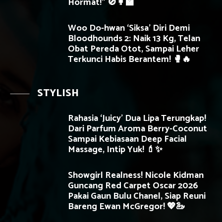
Hormat!” 🚫👩‍🏫
Woo Do-hwan ‘Siksa’ Diri Demi
Bloodhounds 2: Naik 13 Kg, Telan
Obat Pereda Otot, Sampai Leher
Terkunci Habis Berantem! 🥊🔥
STYLISH
Rahasia ‘Juicy’ Dua Lipa Terungkap!
Dari Parfum Aroma Berry-Coconut
Sampai Kebiasaan Deep Facial
Massage, Intip Yuk! 💄✨
Showgirl Realness! Nicole Kidman
Guncang Red Carpet Oscar 2026
Pakai Gaun Bulu Chanel, Siap Reuni
Bareng Ewan McGregor! 💖🦢