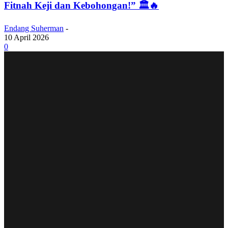
Fitnah Keji dan Kebohongan!” 🏛️🔥
Endang Suherman
-
10 April 2026
0
STAR GAZING
Mulan Jameela ‘Meledak’! Bantah Tegas Tudingan
Rendahkan Guru: “Itu Hoaks Jahat, Saya Sangat
Hormat!” 🚫👩‍🏫
Taeyong NCT Resmi Bebas Wamil Langsung Rilis
Album ‘WYLD’! Jadi Produser Tunggal, Siap
Ledakkan Panggung Lewat Genre Hyperpop! 🕺🔥