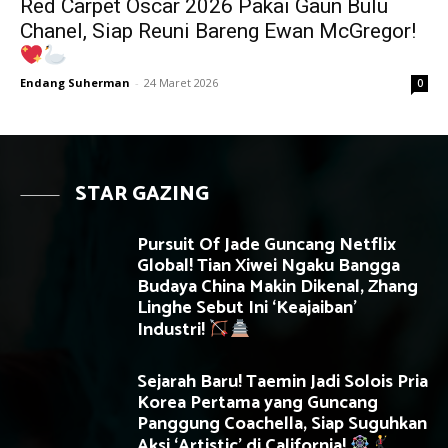
Red Carpet Oscar 2026 Pakai Gaun Bulu
Chanel, Siap Reuni Bareng Ewan McGregor!
Endang Suherman
-
24 Maret 2026
0
STAR GAZING
Pursuit Of Jade Guncang Netflix
Global! Tian Xiwei Ngaku Bangga
Budaya China Makin Dikenal, Zhang
Linghe Sebut Ini ‘Keajaiban’
Industri!
Sejarah Baru! Taemin Jadi Solois Pria
Korea Pertama yang Guncang
Panggung Coachella, Siap Suguhkan
Aksi ‘Artistic’ di California!