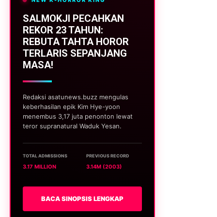
SALMOKJI PECAHKAN
REKOR 23 TAHUN:
REBUTA TAHTA HOROR
TERLARIS SEPANJANG
MASA!
Redaksi asatunews.buzz mengulas
keberhasilan epik Kim Hye-yoon
menembus 3,17 juta penonton lewat
teror supranatural Waduk Yesan.
TOTAL ADMISSIONS
PREVIOUS RECORD
3.17 MILLION
3.14M (2003)
BACA SINOPSIS LENGKAP