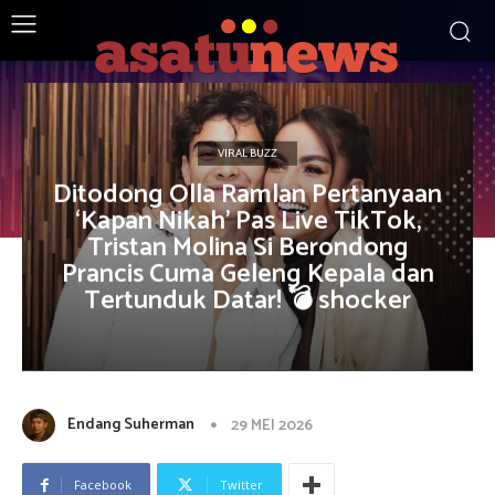
VIRAL BUZZ
Ditodong Olla Ramlan Pertanyaan
‘Kapan Nikah’ Pas Live TikTok,
Tristan Molina Si Berondong
Prancis Cuma Geleng Kepala dan
Tertunduk Datar! 💣 shocker
Endang Suherman
29 MEI 2026
Facebook
Twitter