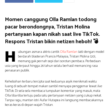
Momen canggung Olla Ramlan todong
pacar berondongnya, Tristan Molina
pertanyaan kapan nikah saat live TikTok.
Respons Tristan bikin netizen heboh! 💣
H
ubungan asmara aktris cantik
Olla Ramlan
(46) dengan model
berdarah blasteran Prancis-Malaysia, Tristan Molina (20),
memang gak pernah sepi dari sorotan pembaca. Perbedaan
usia yang terpaut hingga 26 tahun selalu berhasil memancing rasa
penasaran publik.
Kehebohan terbaru tercipta saat keduanya asyik menikmati waktu
luang di sebuah tempat makan sambil menyapa penggemar lewat
live
TikTok. Di sela-sela membaca tumpukan komentar yang masuk, mata
Olla tiba-tiba tertuju pada satu pertanyaan netizen yang cukup nekat.
Tanpa ragu, mantan istri Aufar Hutapea ini langsung membacakannya
keras-keras di depan wajah Tristan.