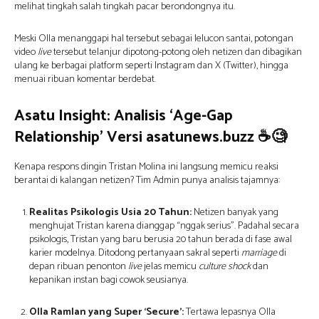
melihat tingkah salah tingkah pacar berondongnya itu.
Meski Olla menanggapi hal tersebut sebagai lelucon santai, potongan
video
live
tersebut telanjur dipotong-potong oleh netizen dan dibagikan
ulang ke berbagai platform seperti Instagram dan X (Twitter), hingga
menuai ribuan komentar berdebat.
Asatu Insight: Analisis ‘Age-Gap
Relationship’ Versi asatunews.buzz
☕🧐
Kenapa respons dingin Tristan Molina ini langsung memicu reaksi
berantai di kalangan netizen? Tim Admin punya analisis tajamnya:
Realitas Psikologis Usia 20 Tahun:
Netizen banyak yang
menghujat Tristan karena dianggap “nggak serius”. Padahal secara
psikologis, Tristan yang baru berusia 20 tahun berada di fase awal
karier modelnya. Ditodong pertanyaan sakral seperti
marriage
di
depan ribuan penonton
live
jelas memicu
culture shock
dan
kepanikan instan bagi cowok seusianya.
Olla Ramlan yang Super ‘Secure’:
Tertawa lepasnya Olla