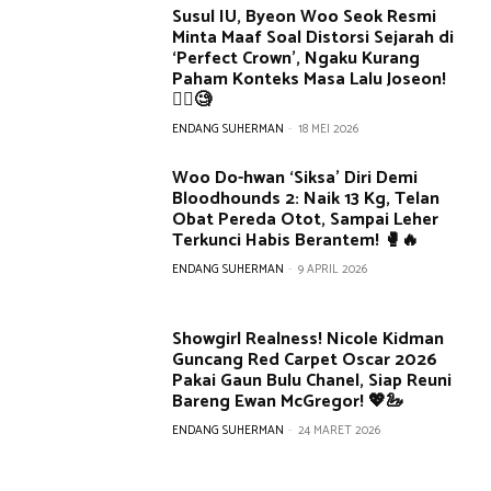
Susul IU, Byeon Woo Seok Resmi
Minta Maaf Soal Distorsi Sejarah di
‘Perfect Crown’, Ngaku Kurang
Paham Konteks Masa Lalu Joseon!
🙇‍♂️🧐
ENDANG SUHERMAN
-
18 MEI 2026
Woo Do-hwan ‘Siksa’ Diri Demi
Bloodhounds 2: Naik 13 Kg, Telan
Obat Pereda Otot, Sampai Leher
Terkunci Habis Berantem! 🥊🔥
ENDANG SUHERMAN
-
9 APRIL 2026
Showgirl Realness! Nicole Kidman
Guncang Red Carpet Oscar 2026
Pakai Gaun Bulu Chanel, Siap Reuni
Bareng Ewan McGregor! 💖🦢
ENDANG SUHERMAN
-
24 MARET 2026