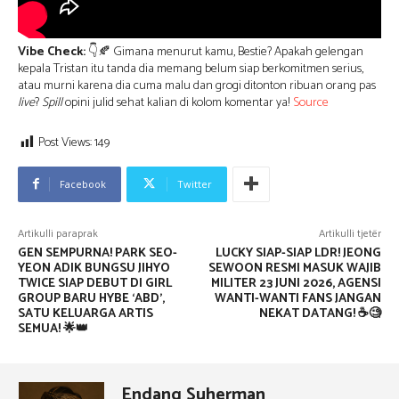
Vibe Check:
👇🍂 Gimana menurut kamu, Bestie? Apakah gelengan
kepala Tristan itu tanda dia memang belum siap berkomitmen serius,
atau murni karena dia cuma malu dan grogi ditonton ribuan orang pas
live
?
Spill
opini julid sehat kalian di kolom komentar ya!
Source
Post Views:
149
Facebook
Twitter
Artikulli paraprak
Artikulli tjetër
GEN SEMPURNA! PARK SEO-
LUCKY SIAP-SIAP LDR! JEONG
YEON ADIK BUNGSU JIHYO
SEWOON RESMI MASUK WAJIB
TWICE SIAP DEBUT DI GIRL
MILITER 23 JUNI 2026, AGENSI
GROUP BARU HYBE ‘ABD’,
WANTI-WANTI FANS JANGAN
SATU KELUARGA ARTIS
NEKAT DATANG! ☕🧐
SEMUA! 🌟👑
Endang Suherman