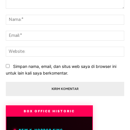
Komentar:
Na
Ema
Web
Simpan nama, email, dan situs web saya di browser ini
untuk lain kali saya berkomentar.
BOX OFFICE HISTORIC
NEW K-HORROR KING