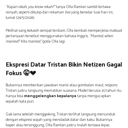
“Kapan nikah, you know nikah?”
tanya Olla Ramlan sambil tertawa
renyah, seperti dikutip dari rekaman
live
yang beredar luas hari ini,
Jumat (29/5/2026).
Melihat sang kekasih sempat terdiam, Olla kembali memperjelas maksud
pertanyaan tersebut menggunakan bahasa Inggris.
“Married, when
married? Kita married,”
goda Olla lagi.
Ekspresi Datar Tristan Bikin Netizen Gagal
Fokus
🤫💔
Bukannya memberikan jawaban manis atau gombalan maut, respons
Tristan justru langsung mematikan suasana. Model berusia 20 tahun itu
hanya bisa
menggelengkan kepalanya
tanpa mengucapkan
sepatah kata pun.
Gak lama setelah menggeleng, Tristan terlihat langsung menunduk
dengan ekspresi wajah yang mendadak datar dan kaku. Bukannya
baper atau tersinggung, Olla Ramlan justru malah tertawa lepas