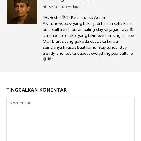
https://asatunews.buzz
"Hi, Bestie! 👋✨ Kenalin, aku Admin
Asatunews.buzz yang bakal jadi teman setia kamu
buat spill tren hiburan paling slay se-jagad raya. 🌐
Dari update drakor yang bikin overthinking sampe
OOTD artis yang gak ada obat, aku kurasi
semuanya khusus buat kamu. Stay tuned, stay
trendy, and let's talk about everything pop-culture!
🍿💖"
TINGGALKAN KOMENTAR