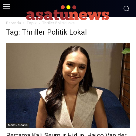
Beranda
Topik
Thriller Politik Lokal
Tag: Thriller Politik Lokal
New Release
Pertama Kali Seumur Hidup! Haico Van der