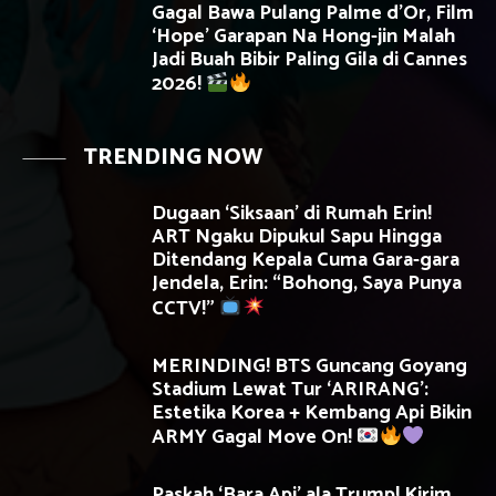
Gagal Bawa Pulang Palme d’Or, Film
‘Hope’ Garapan Na Hong-jin Malah
Jadi Buah Bibir Paling Gila di Cannes
2026!
TRENDING NOW
Dugaan ‘Siksaan’ di Rumah Erin!
ART Ngaku Dipukul Sapu Hingga
Ditendang Kepala Cuma Gara-gara
Jendela, Erin: “Bohong, Saya Punya
CCTV!”
MERINDING! BTS Guncang Goyang
Stadium Lewat Tur ‘ARIRANG’:
Estetika Korea + Kembang Api Bikin
ARMY Gagal Move On!
Paskah ‘Bara Api’ ala Trump! Kirim