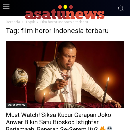
Beranda
Topik
Film horor Indonesia terbaru
Tag: film horor Indonesia terbaru
Must Watch
Must Watch! Siksa Kubur Garapan Joko
Anwar Bikin Satu Bioskop Istighfar
Berjamaah, Beneran Se-Serem Itu?