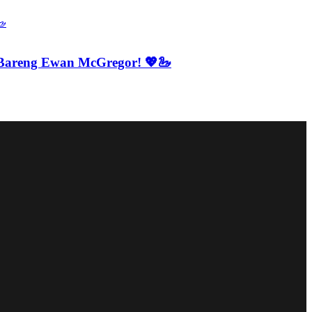
 Bareng Ewan McGregor! 💖🦢
su’ di Industri K-Pop!
a!