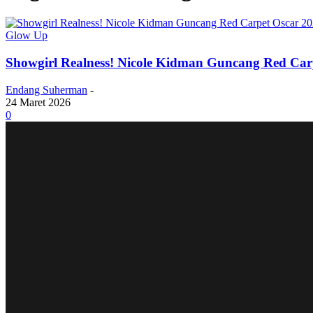
Glow Up
Showgirl Realness! Nicole Kidman Guncang Red Car
Endang Suherman
-
24 Maret 2026
0
STAR GAZING
Pamit Total dari Dunia Hiburan! Kwon Eunbin CLC Bl
Akhir Era 14 Tahun! Song Hye Kyo Resmi Cabut dari 