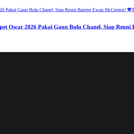
pet Oscar 2026 Pakai Gaun Bulu Chanel, Siap Reuni
ak-Blakan Ngaku Depresi dan Lelah dengan Hubungan ‘Pal
Agensi UAA, Siap Memulai Babak Baru yang Lebih Menyal