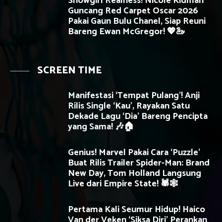
Showgirl Realness! Nicole Kidman
Guncang Red Carpet Oscar 2026
Pakai Gaun Bulu Chanel, Siap Reuni
Bareng Ewan McGregor! 💖🦢
SCREEN TIME
Manifestasi ‘Tempat Pulang’! Anji
Rilis Single ‘Kau’, Rayakan Satu
Dekade Lagu ‘Dia’ Bareng Pencipta
yang Sama! 🎶🏠
Genius! Marvel Pakai Cara ‘Puzzle’
Buat Rilis Trailer Spider-Man: Brand
New Day, Tom Holland Langsung
Live dari Empire State! 🕷️🕸️
Pertama Kali Seumur Hidup! Haico
Van der Veken ‘Siksa Diri’ Perankan