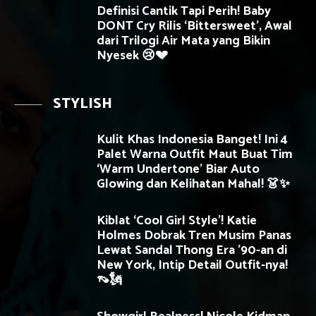
Definisi Cantik Tapi Perih! Baby
DONT Cry Rilis ‘Bittersweet’, Awal
dari Trilogi Air Mata yang Bikin
Nyesek 😢💔
STYLISH
Kulit Khas Indonesia Banget! Ini 4
Palet Warna Outfit Maut Buat Tim
‘Warm Undertone’ Biar Auto
Glowing dan Kelihatan Mahal! 👗✨
Kiblat ‘Cool Girl Style’! Katie
Holmes Dobrak Tren Musim Panas
Lewat Sandal Thong Era ’90-an di
New York, Intip Detail Outfit-nya!
👡🗽