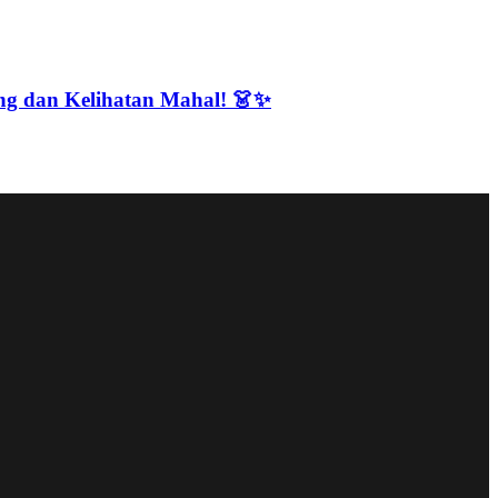
ing dan Kelihatan Mahal! 👗✨
Perdana Beda Agensi!
arga Artis Semua! 🌟👑