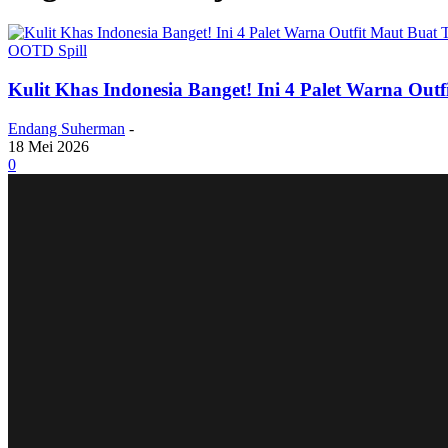
OOTD Spill
Kulit Khas Indonesia Banget! Ini 4 Palet Warna Ou
Endang Suherman
-
18 Mei 2026
0
STAR GAZING
Penantian 2 Tahun Berakhir! Red Velvet Dikonfirmas
Gen Sempurna! Park Seo-yeon Adik Bungsu Jihyo TWIC