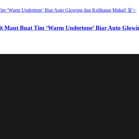
tfit Maut Buat Tim ‘Warm Undertone’ Biar Auto Glow
i Comeback Full-Group Agustus 2026, Intip Tantangan 
E Siap Debut di Girl Group Baru HYBE ‘ABD’, Satu Kelu