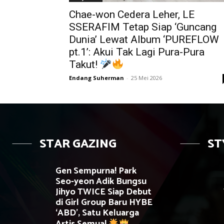
Chae-won Cedera Leher, LE
SSERAFIM Tetap Siap ‘Guncang
Dunia’ Lewat Album ‘PUREFLOW
pt.1’: Akui Tak Lagi Pura-Pura
Takut!
Endang Suherman
-
25 Mei 2026
STAR GAZING
ST
Gen Sempurna! Park
Seo-yeon Adik Bungsu
Jihyo TWICE Siap Debut
di Girl Group Baru HYBE
‘ABD’, Satu Keluarga