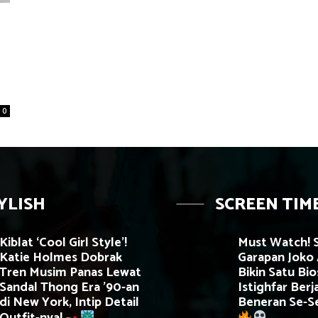
0
YLISH
SCREEN TIM
Kiblat ‘Cool Girl Style’!
Must Watch! S
Katie Holmes Dobrak
Garapan Joko
Tren Musim Panas Lewat
Bikin Satu Bi
Sandal Thong Era ’90-an
Istighfar Ber
di New York, Intip Detail
Beneran Se-S