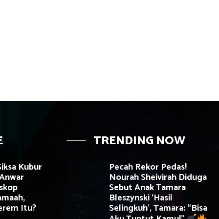
E
TRENDING NOW
iksa Kubur
Pecah Rekor Pedas!
 Anwar
Nourah Sheivirah Diduga
oskop
Sebut Anak Tamara
jamaah,
Bleszynski ‘Hasil
erem Itu?
Selingkuh’, Tamara: “Bisa