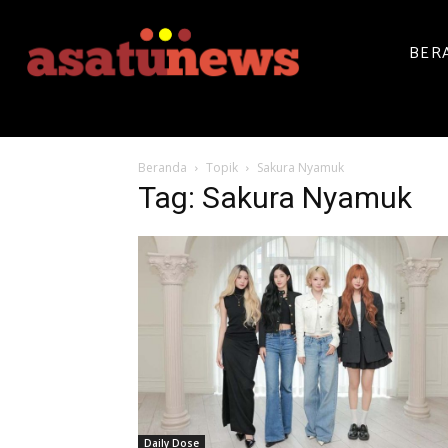
BER
Beranda
Topik
Sakura Nyamuk
Tag: Sakura Nyamuk
Daily Dose