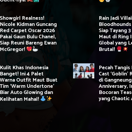
Outfit-nya!
Showgirl Realness!
Rain Jadi Villai
Nicole Kidman Guncang
Bloodhounds 
Red Carpet Oscar 2026
Siap Tayang 3 
Pakai Gaun Bulu Chanel,
Maut di Ring I
Siap Reuni Bareng Ewan
Global yang L
McGregor!
Brutal!
Kulit Khas Indonesia
Pecah Tangis 
Banget! Ini 4 Palet
Cast ‘Goblin’ 
Warna Outfit Maut Buat
di Gangneung
Tim ‘Warm Undertone’
Anniversary, I
Biar Auto Glowing dan
Bocoran Teas
yang Chaotic 
Kelihatan Mahal!