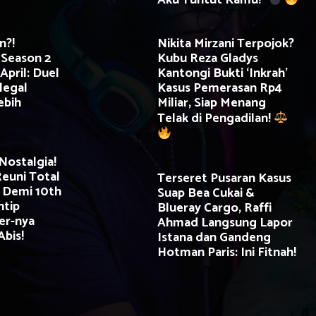
Aku Tuntut Kamu!”
n?!
Nikita Mirzani Terpojok?
Season 2
Kubu Reza Gladys
April: Duel
Kantongi Bukti ‘Inkrah’
legal
Kasus Pemerasan Rp4
ebih
Miliar, Siap Menang
Telak di Pengadilan!
Nostalgia!
Reuni Total
Terseret Pusaran Kasus
 Demi 10th
Suap Bea Cukai &
ntip
Blueray Cargo, Raffi
er-nya
Ahmad Langsung Lapor
Abis!
Istana dan Gandeng
Hotman Paris: Ini Fitnah!