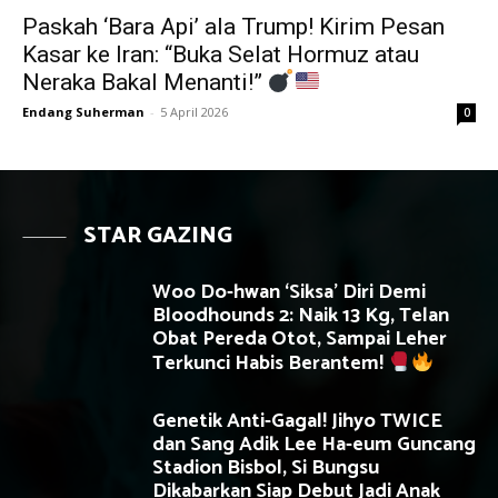
Paskah ‘Bara Api’ ala Trump! Kirim Pesan
Kasar ke Iran: “Buka Selat Hormuz atau
Neraka Bakal Menanti!”
Endang Suherman
-
5 April 2026
0
STAR GAZING
Woo Do-hwan ‘Siksa’ Diri Demi
Bloodhounds 2: Naik 13 Kg, Telan
Obat Pereda Otot, Sampai Leher
Terkunci Habis Berantem!
Genetik Anti-Gagal! Jihyo TWICE
dan Sang Adik Lee Ha-eum Guncang
Stadion Bisbol, Si Bungsu
Dikabarkan Siap Debut Jadi Anak