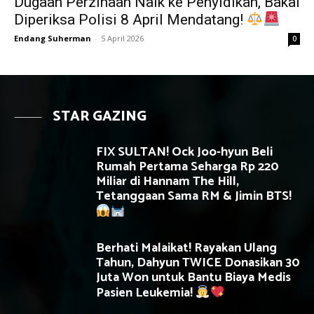
Dugaan Perzinaan Naik ke Penyidikan, Bakal
Diperiksa Polisi 8 April Mendatang!
Endang Suherman
-
5 April 2026
0
STAR GAZING
FIX SULTAN! Ock Joo-hyun Beli
Rumah Pertama Seharga Rp 220
Miliar di Hannam The Hill,
Tetanggaan Sama RM & Jimin BTS!
Berhati Malaikat! Rayakan Ulang
Tahun, Dahyun TWICE Donasikan 30
Juta Won untuk Bantu Biaya Medis
Pasien Leukemia!