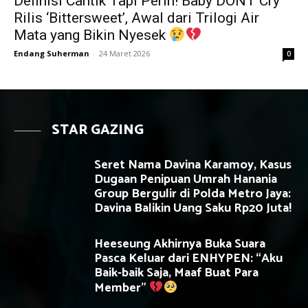
Definisi Cantik Tapi Perih! Baby DONT Cry
Rilis ‘Bittersweet’, Awal dari Trilogi Air
Mata yang Bikin Nyesek
Endang Suherman
-
24 Maret 2026
0
STAR GAZING
Seret Nama Davina Karamoy, Kasus
Dugaan Penipuan Umrah Hanania
Group Bergulir di Polda Metro Jaya:
Davina Balikin Uang Saku Rp20 Juta!
Heeseung Akhirnya Buka Suara
Pasca Keluar dari ENHYPEN: “Aku
Baik-baik Saja, Maaf Buat Para
Member”